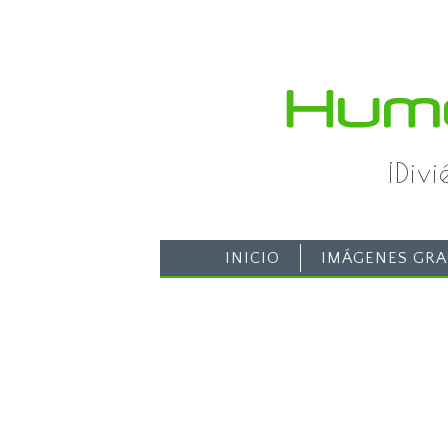
¡Div
INICIO
IMÁGENES GRA