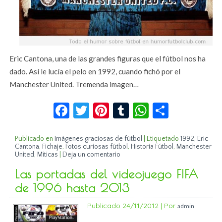
Eric Cantona, una de las grandes figuras que el fútbol nos ha
dado. Así le lucía el pelo en 1992, cuando fichó por el
Manchester United. Tremenda imagen…
Facebook
Twitter
Pinterest
Tumblr
WhatsApp
Compar
Publicado en
Imágenes graciosas de fútbol
|
Etiquetado
1992
,
Eric
Cantona
,
Fichaje
,
Fotos curiosas fútbol
,
Historia Fútbol
,
Manchester
United
,
Míticas
|
Deja un comentario
Las portadas del videojuego FIFA
de 1996 hasta 2013
Publicado
24/11/2012
|
Por
admin