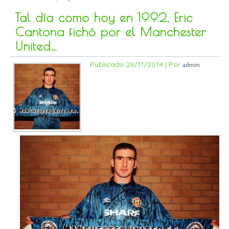
Tal día como hoy en 1992, Eric
Cantona fichó por el Manchester
United…
Publicado
26/11/2014
|
Por
admin