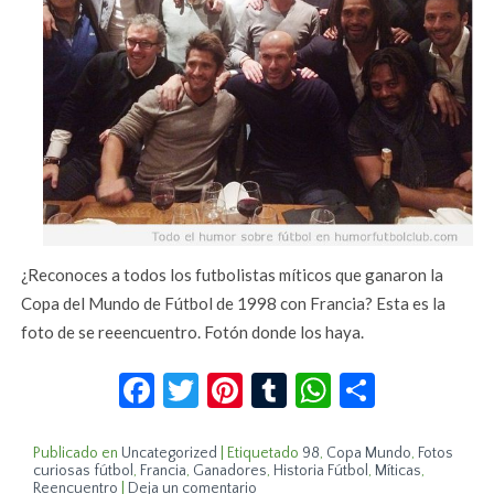
¿Reconoces a todos los futbolistas míticos que ganaron la
Copa del Mundo de Fútbol de 1998 con Francia? Esta es la
foto de se reeencuentro. Fotón donde los haya.
Facebook
Twitter
Pinterest
Tumblr
WhatsApp
Compar
Publicado en
Uncategorized
|
Etiquetado
98
,
Copa Mundo
,
Fotos
curiosas fútbol
,
Francia
,
Ganadores
,
Historia Fútbol
,
Míticas
,
Reencuentro
|
Deja un comentario