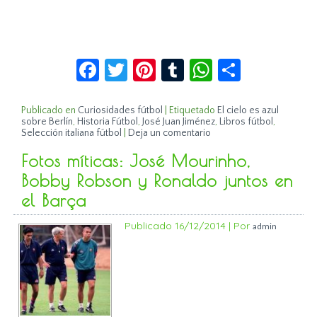
Facebook
Twitter
Pinterest
Tumblr
WhatsApp
Compar
Publicado en
Curiosidades fútbol
|
Etiquetado
El cielo es azul
sobre Berlín
,
Historia Fútbol
,
José Juan Jiménez
,
Libros fútbol
,
Selección italiana fútbol
|
Deja un comentario
Fotos míticas: José Mourinho,
Bobby Robson y Ronaldo juntos en
el Barça
Publicado
16/12/2014
|
Por
admin