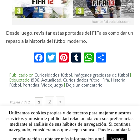
Desde luego, revisitar estas portadas del FIFa es como dar un
repaso a la historia del fútbol moderno.
Facebook
Twitter
Pinterest
Tumblr
WhatsApp
Compar
Publicado en
Curiosidades fútbol
,
Imágenes graciosas de fútbol
|
Etiquetado
1996
,
Actualidad
,
Curiosidades fútbol
,
Fifa
,
Historia
Fútbol
,
Portadas
,
Videojuego
|
Deja un comentario
2
»
Página 1 de 2
1
Utilizamos cookies propias y de terceros para mejorar nuestros
servicios y mostrarle publicidad relacionada con sus preferencias
mediante el análisis de sus hábitos de navegación. Si continua
Sobre Humor Fútbol Club | Aviso legal |
Contacto
navegando, consideramos que acepta su uso. Puede cambiar la
configuración u obtener más información
aquí
.
Aceptar