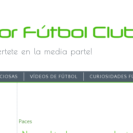
iértete en la media parte!
CIOSAS
VÍDEOS DE FÚTBOL
CURIOSIDADES F
Paces