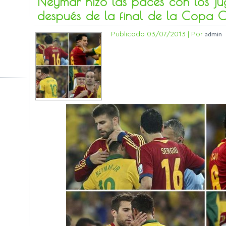
Neymar hizo las paces con los j
después de la final de la Copa 
Publicado
03/07/2013
|
Por
admin