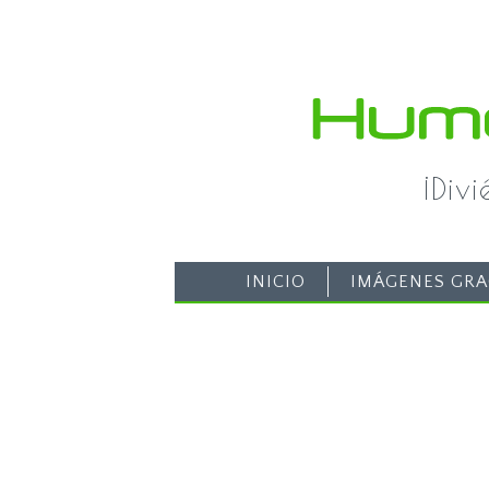
¡Div
INICIO
IMÁGENES GRA