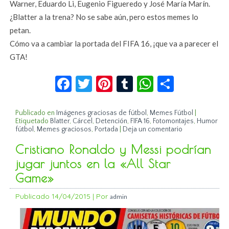
Warner, Eduardo Li, Eugenio Figueredo y José María Marín.
¿Blatter a la trena? No se sabe aún, pero estos memes lo
petan.
Cómo va a cambiar la portada del FIFA 16, ¡que va a parecer el
GTA!
Facebook
Twitter
Pinterest
Tumblr
WhatsApp
Compar
Publicado en
Imágenes graciosas de fútbol
,
Memes Fútbol
|
Etiquetado
Blatter
,
Cárcel
,
Detención
,
FIFA 16
,
Fotomontajes
,
Humor
fútbol
,
Memes graciosos
,
Portada
|
Deja un comentario
Cristiano Ronaldo y Messi podrían
jugar juntos en la «All Star
Game»
Publicado
14/04/2015
|
Por
admin