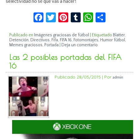
selectividad no sé qué vas a hacer!
Facebook
Twitter
Pinterest
Tumblr
WhatsApp
Compar
Publicado en
Imágenes graciosas de fútbol
|
Etiquetado
Blatter
,
Detención
,
Directivos
,
Fifa
,
FIFA 16
,
Fotomontajes
,
Humor fútbol
,
Memes graciosos
,
Portada
|
Deja un comentario
Las 2 posibles portadas del FIFA
16
Publicado
28/05/2015
|
Por
admin