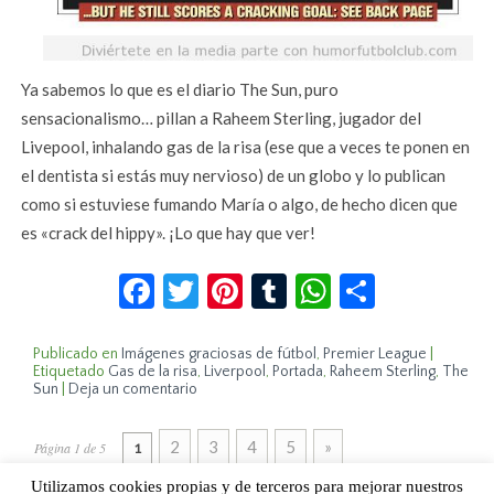
Ya sabemos lo que es el diario The Sun, puro
sensacionalismo… pillan a Raheem Sterling, jugador del
Livepool, inhalando gas de la risa (ese que a veces te ponen en
el dentista si estás muy nervioso) de un globo y lo publican
como si estuviese fumando María o algo, de hecho dicen que
es «crack del hippy». ¡Lo que hay que ver!
Facebook
Twitter
Pinterest
Tumblr
WhatsApp
Compar
Publicado en
Imágenes graciosas de fútbol
,
Premier League
|
Etiquetado
Gas de la risa
,
Liverpool
,
Portada
,
Raheem Sterling
,
The
Sun
|
Deja un comentario
2
3
4
5
»
Página 1 de 5
1
Utilizamos cookies propias y de terceros para mejorar nuestros