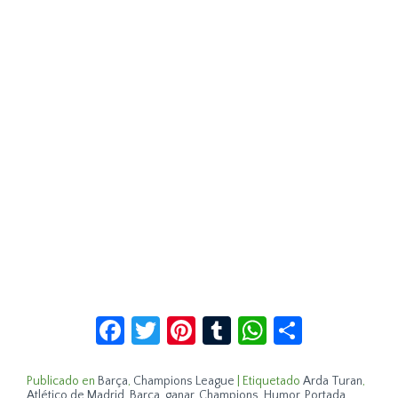
Facebook
Twitter
Pinterest
Tumblr
WhatsApp
Compar
Publicado en
Barça
,
Champions League
|
Etiquetado
Arda Turan
,
Atlético de Madrid
,
Barça
,
ganar. Champions
,
Humor
,
Portada
,