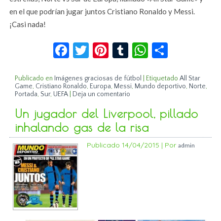
en el que podrían jugar juntos Cristiano Ronaldo y Messi.
¡Casi nada!
Facebook
Twitter
Pinterest
Tumblr
WhatsApp
Compar
Publicado en
Imágenes graciosas de fútbol
|
Etiquetado
All Star
Game
,
Cristiano Ronaldo
,
Europa
,
Messi
,
Mundo deportivo
,
Norte
,
Portada
,
Sur
,
UEFA
|
Deja un comentario
Un jugador del Liverpool, pillado
inhalando gas de la risa
Publicado
14/04/2015
|
Por
admin