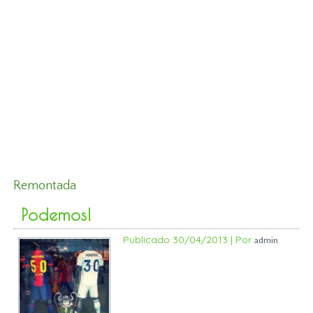
Remontada
Podemos!
Publicado
30/04/2013
|
Por
admin