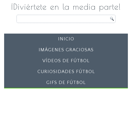
¡Diviértete en la media parte!
INICIO
IMÁGENES GRACIOSAS
VÍDEOS DE FÚTBOL
CURIOSIDADES FÚTBOL
GIFS DE FÚTBOL