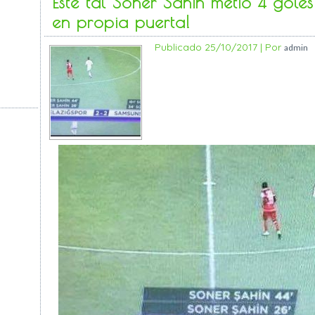
Este tal Soner Sahin metió 4 gole
en propia puerta!
Publicado
25/10/2017
|
Por
admin