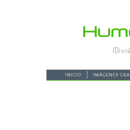
¡Div
INICIO
IMÁGENES GRA