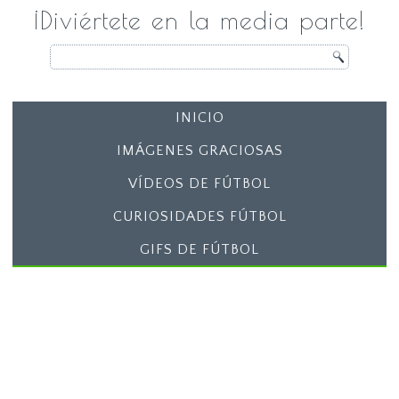
¡Diviértete en la media parte!
INICIO
IMÁGENES GRACIOSAS
VÍDEOS DE FÚTBOL
CURIOSIDADES FÚTBOL
GIFS DE FÚTBOL