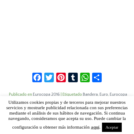
Facebook
Twitter
Pinterest
Tumblr
WhatsApp
Compar
Publicado en
Eurocopa 2016
|
Etiquetado
Bandera
,
Euro
,
Eurocopa
2016
,
Flag
,
Inglaterra
,
Tatuaje
,
Winers
,
WTF
|
Deja un comentario
Utilizamos cookies propias y de terceros para mejorar nuestros
servicios y mostrarle publicidad relacionada con sus preferencias
mediante el análisis de sus hábitos de navegación. Si continua
Sobre Humor Fútbol Club | Aviso legal |
Contacto
navegando, consideramos que acepta su uso. Puede cambiar la
configuración u obtener más información
aquí
.
Aceptar
Humor Fútbol Club © 2015. Todos los derechos reservados