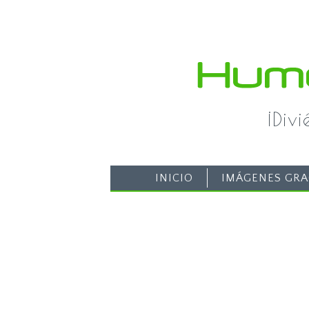
¡Div
INICIO
IMÁGENES GRA