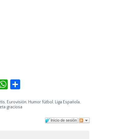
r
terest
Tumblr
WhatsApp
Compartir
tis
,
Eurovisión
,
Humor fútbol
,
Liga Española
,
eta graciosa
Inicio de sesión