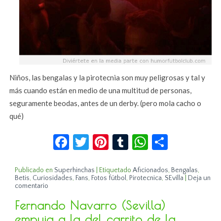
Niños, las bengalas y la pirotecnia son muy peligrosas y tal y
más cuando están en medio de una multitud de personas,
seguramente beodas, antes de un derby. (pero mola cacho o
qué)
Facebook
Twitter
Pinterest
Tumblr
WhatsApp
Compar
Publicado en
Superhinchas
|
Etiquetado
Aficionados
,
Bengalas
,
Betis
,
Curiosidades
,
Fans
,
Fotos fútbol
,
Pirotecnica
,
SEvilla
|
Deja un
comentario
Fernando Navarro (Sevilla)
empuja a la del carrito de la