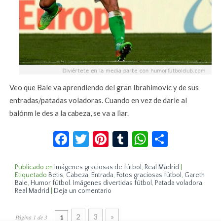
Veo que Bale va aprendiendo del gran Ibrahimovic y de sus
entradas/patadas voladoras. Cuando en vez de darle al
balónm le des a la cabeza, se va a liar.
Facebook
Twitter
Pinterest
Tumblr
WhatsApp
Compar
Publicado en
Imágenes graciosas de fútbol
,
Real Madrid
|
Etiquetado
Betis
,
Cabeza
,
Entrada
,
Fotos graciosas fútbol
,
Gareth
Bale
,
Humor fútbol. Imágenes divertidas fútbol
,
Patada voladora
,
Real Madrid
|
Deja un comentario
2
3
»
Página 1 de 3
1