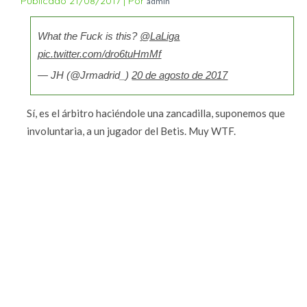
Publicado
21/08/2017
|
Por
admin
What the Fuck is this?
@LaLiga
pic.twitter.com/dro6tuHmMf
— JH (@Jrmadrid_)
20 de agosto de 2017
Sí, es el árbitro haciéndole una zancadilla, suponemos que
involuntaria, a un jugador del Betis. Muy WTF.