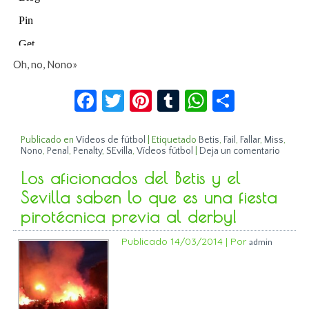
Oh, no, Nono»
Facebook
Twitter
Pinterest
Tumblr
WhatsApp
Compar
Publicado en
Vídeos de fútbol
|
Etiquetado
Betis
,
Fail
,
Fallar
,
Miss
,
Nono
,
Penal
,
Penalty
,
SEvilla
,
Vídeos fútbol
|
Deja un comentario
Los aficionados del Betis y el
Sevilla saben lo que es una fiesta
pirotécnica previa al derby!
Publicado
14/03/2014
|
Por
admin