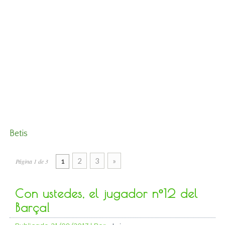
Betis
2
3
»
Página 1 de 3
1
Con ustedes, el jugador nº12 del
Barça!