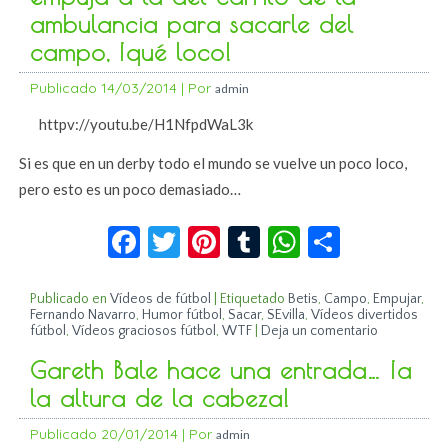
ambulancia para sacarle del
campo, ¡qué loco!
Publicado
14/03/2014
|
Por
admin
httpv://youtu.be/H1NfpdWaL3k
Si es que en un derby todo el mundo se vuelve un poco loco,
pero esto es un poco demasiado…
Facebook
Twitter
Pinterest
Tumblr
WhatsApp
Compar
Publicado en
Vídeos de fútbol
|
Etiquetado
Betis
,
Campo
,
Empujar
,
Fernando Navarro
,
Humor fútbol
,
Sacar
,
SEvilla
,
Vídeos divertidos
fútbol
,
Vídeos graciosos fútbol
,
WTF
|
Deja un comentario
Gareth Bale hace una entrada… ¡a
la altura de la cabeza!
Publicado
20/01/2014
|
Por
admin