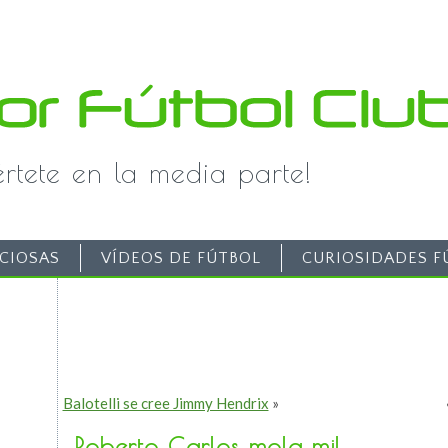
iértete en la media parte!
CIOSAS
VÍDEOS DE FÚTBOL
CURIOSIDADES F
Balotelli se cree Jimmy Hendrix
»
Roberto Carlos mola mil