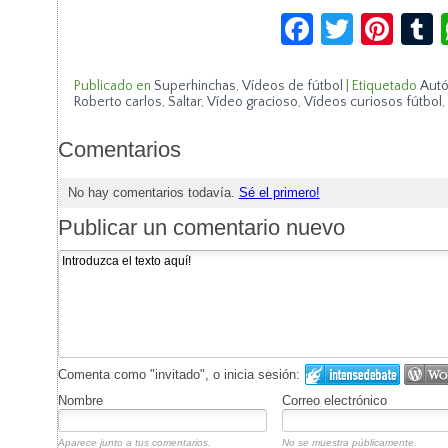
Facebook
Twitte
Pin
Publicado en
Superhinchas
,
Vídeos de fútbol
|
Etiquetado
Autó
Roberto carlos
,
Saltar
,
Vídeo gracioso
,
Vídeos curiosos fútbol
,
Comentarios
No hay comentarios todavía.
Sé el primero!
Publicar un comentario nuevo
Comenta como "invitado", o inicia sesión:
Nombre
Correo electrónico
Aparece junto a tus comentarios.
No se muestra públicamente.