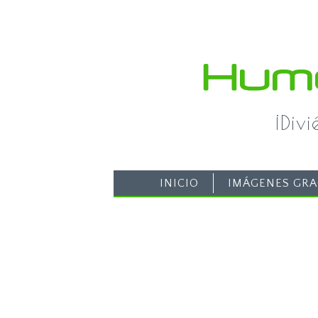
¡Div
INICIO
IMÁGENES GRA