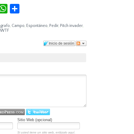
r
terest
Tumblr
WhatsApp
Compartir
grafo
,
Campo
,
Espontáneo
,
Pedir
,
Pitch invader
,
WTF
Inicio de sesión
Sitio Web (opcional)
Si usted tiene un sitio web, enlázalo aquí.