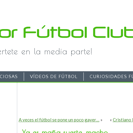
iértete en la media parte!
CIOSAS
VÍDEOS DE FÚTBOL
CURIOSIDADES F
A veces el fútbol se pone un poco gayer…
»
«
Cristiano
Ya es maña suerte, macho