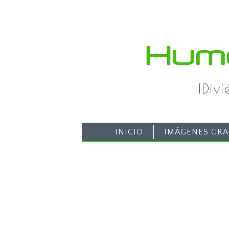
¡Div
INICIO
IMÁGENES GRA