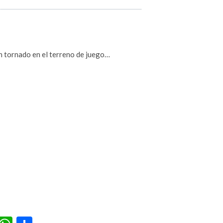
un tornado en el terreno de juego…
r
terest
Tumblr
WhatsApp
Compartir