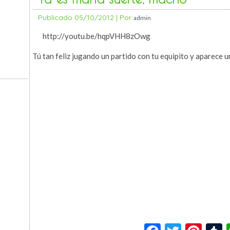
Publicado
05/10/2012
|
Por
admin
http://youtu.be/hqpVHH8zOwg
Tú tan feliz jugando un partido con tu equipito y aparece 
Facebook
Twitte
Pin