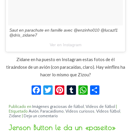
Saut en parachute en famille avec @enzinho010 @lucazf1
@dris_zidane7
Ver en Instagram
Zidane en ha puesto en Instagram estas fotos de él
tiraándose de un avión (con paracaídas, claro). Hay winflins ha
hacer lo mismo que Zizou?
Facebook
Twitter
Pinterest
Tumblr
WhatsApp
Compar
Publicado en
Imágenes graciosas de fútbol
,
Vídeos de fútbol
|
Etiquetado
Avión
,
Paracaidismo
,
Vídeos curiosos
,
Vídeos fútbol
,
Zidane
|
Deja un comentario
Jenson Button le da un «paseito»