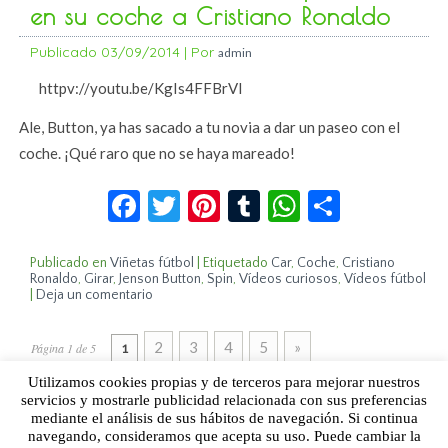
en su coche a Cristiano Ronaldo
Publicado
03/09/2014
|
Por
admin
httpv://youtu.be/KgIs4FFBrVI
Ale, Button, ya has sacado a tu novia a dar un paseo con el
coche. ¡Qué raro que no se haya mareado!
Facebook
Twitter
Pinterest
Tumblr
WhatsApp
Compar
Publicado en
Viñetas fútbol
|
Etiquetado
Car
,
Coche
,
Cristiano
Ronaldo
,
Girar
,
Jenson Button
,
Spin
,
Vídeos curiosos
,
Vídeos fútbol
|
Deja un comentario
2
3
4
5
»
Página 1 de 5
1
Utilizamos cookies propias y de terceros para mejorar nuestros
servicios y mostrarle publicidad relacionada con sus preferencias
mediante el análisis de sus hábitos de navegación. Si continua
Sobre Humor Fútbol Club | Aviso legal |
Contacto
navegando, consideramos que acepta su uso. Puede cambiar la