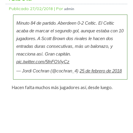
Publicado
27/02/2018
|
Por
admin
Minuto 84 de partido. Aberdeen 0-2 Celtic. El Celtic
acaba de marcar el segundo gol, aunque estaba con 10
jugadores. A Scott Brown dos rivales le hacen dos
entradas duras consecutivas, más un balonazo, y
reacciona así. Gran capitán.
pic.twitter.com/5fnFOViyCz
— Jordi Cochran (@cochran_4)
25 de febrero de 2018
Hacen falta muchos más jugadores así, desde luego.