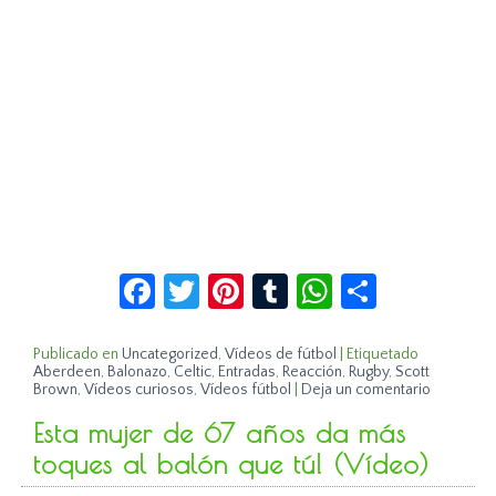
Facebook
Twitter
Pinterest
Tumblr
WhatsApp
Compar
Publicado en
Uncategorized
,
Vídeos de fútbol
|
Etiquetado
Aberdeen
,
Balonazo
,
Celtic
,
Entradas
,
Reacción
,
Rugby
,
Scott
Brown
,
Vídeos curiosos
,
Vídeos fútbol
|
Deja un comentario
Esta mujer de 67 años da más
toques al balón que tú! (Vídeo)