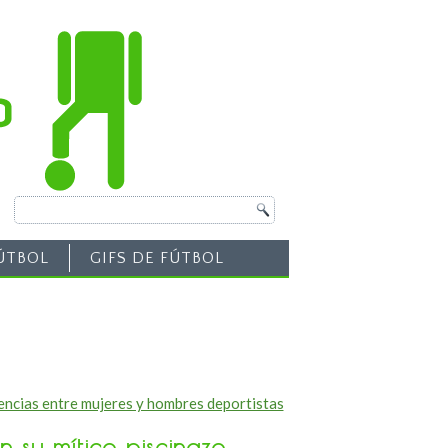
ÚTBOL
GIFS DE FÚTBOL
encias entre mujeres y hombres deportistas
 su mítico piscinazo