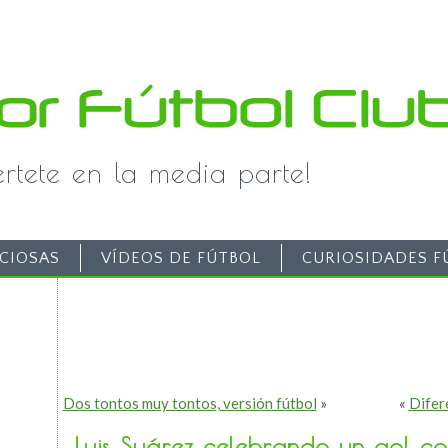
iértete en la media parte!
CIOSAS
VÍDEOS DE FÚTBOL
CURIOSIDADES F
Dos tontos muy tontos, versión fútbol
»
«
Difer
Luis Suárez celebrando un gol con