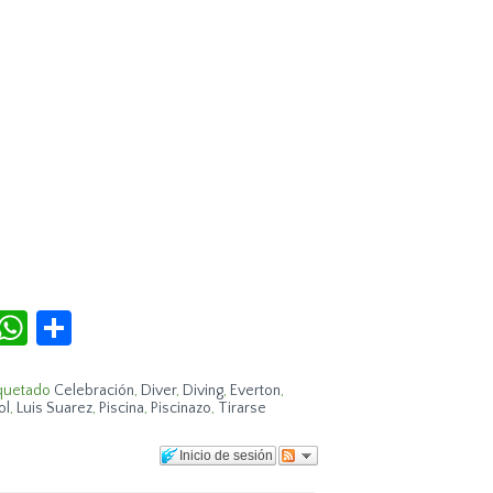
r
terest
Tumblr
WhatsApp
Compartir
quetado
Celebración
,
Diver
,
Diving
,
Everton
,
ol
,
Luis Suarez
,
Piscina
,
Piscinazo
,
Tirarse
Inicio de sesión