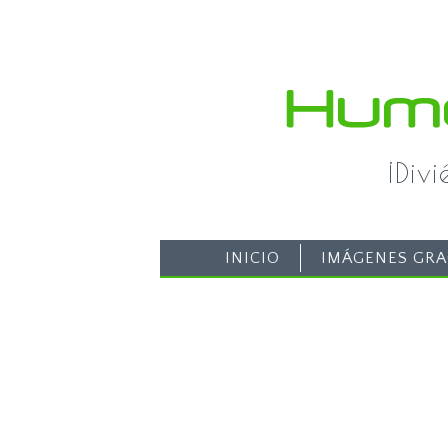
¡Div
INICIO
IMÁGENES GRA