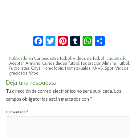
Facebook
Twitter
Pinterest
Tumblr
WhatsApp
Compar
Publicado en
Curiosidades fútbol
,
Vídeos de fútbol
|
Etiquetado
Aceptar
,
Armario
,
Curiosidades fútbol
,
Federación Almana
,
Fútbol
,
Futbolistas
,
Gays
,
Homofobia
,
Homsexuales
,
KNVB
,
Spot
,
Vídeos
graciosos fútbol
Deja una respuesta
Tu dirección de correo electrónico no será publicada.
Los
campos obligatorios están marcados con
*
Comentario
*