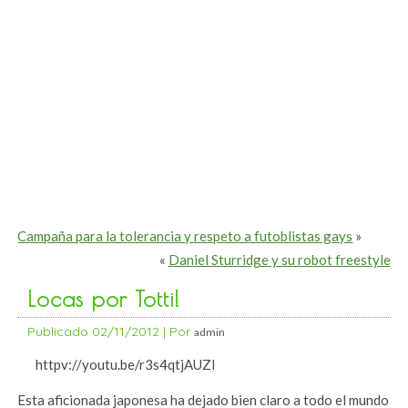
Campaña para la tolerancia y respeto a futoblistas gays
»
«
Daniel Sturridge y su robot freestyle
Locas por Totti!
Publicado
02/11/2012
|
Por
admin
httpv://youtu.be/r3s4qtjAUZI
Esta aficionada japonesa ha dejado bien claro a todo el mundo