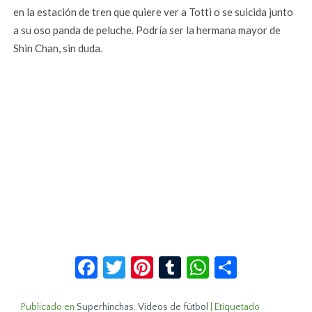
en la estación de tren que quiere ver a Totti o se suicida junto
a su oso panda de peluche. Podría ser la hermana mayor de
Shin Chan, sin duda.
Facebook
Twitter
Pinterest
Tumblr
WhatsApp
Compar
Publicado en
Superhinchas
,
Vídeos de fútbol
|
Etiquetado