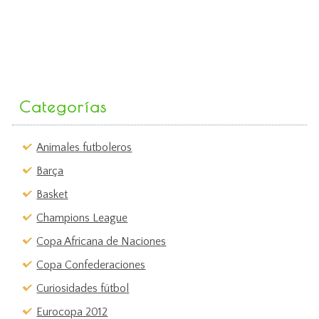
Categorías
Animales futboleros
Barça
Basket
Champions League
Copa Africana de Naciones
Copa Confederaciones
Curiosidades fútbol
Eurocopa 2012