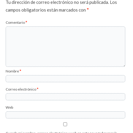
Tu dirección de correo electrónico no será publicada.
Los
campos obligatorios están marcados con
*
Comentario
*
Nombre
*
Correo electrónico
*
Web