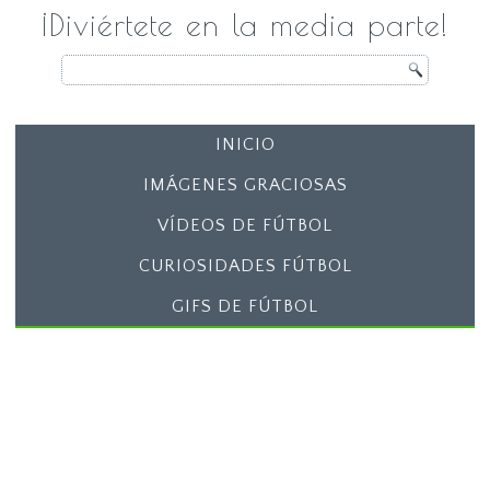
¡Diviértete en la media parte!
INICIO
IMÁGENES GRACIOSAS
VÍDEOS DE FÚTBOL
CURIOSIDADES FÚTBOL
GIFS DE FÚTBOL