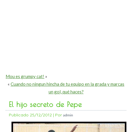
Mou es grumpy cat!
»
«
Cuando no ningun hincha de tu equipo en la grada y marcas
un gol, qué haces?
El hijo secreto de Pepe
Publicado
25/12/2012
|
Por
admin