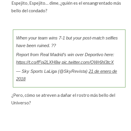
Espejito, Espejito… dime, ¿quién es el ensangrentado más
bello del condado?
When your team wins 7-1 but your post-match selfies
have been ruined. ??
Report from Real Madrid’s win over Deportivo here:
https://t.co/fFoj2LXH8w
pic.twitter.com/OWr6hl3tcX
— Sky Sports LaLiga (@SkyRevista)
21 de enero de
2018
¿Pero, cómo se atreven a dañar el rostro más bello del
Universo?