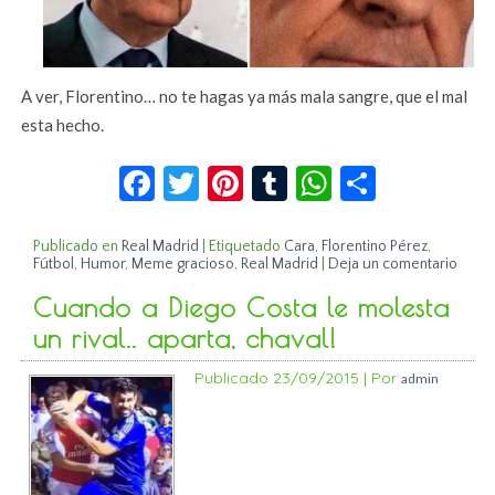
A ver, Florentino… no te hagas ya más mala sangre, que el mal
esta hecho.
Facebook
Twitter
Pinterest
Tumblr
WhatsApp
Compar
Publicado en
Real Madrid
|
Etiquetado
Cara
,
Florentino Pérez
,
Fútbol
,
Humor
,
Meme gracioso
,
Real Madrid
|
Deja un comentario
Cuando a Diego Costa le molesta
un rival.. aparta, chaval!
Publicado
23/09/2015
|
Por
admin