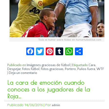
Facebook
Twitter
Pinterest
Tumblr
WhatsApp
Compar
Publicado en
Imágenes graciosas de fútbol
|
Etiquetado
Cara
,
Despejar
,
Fotos fútbol
,
Fotos graciosas
,
Portero
,
Puños fuera
,
WTF
|
Deja un comentario
La cara de emoción cuando
conoces a los jugadores de la
Roja…
Publicado
14/06/2016
|
Por
admin