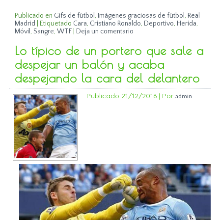
Publicado en
Gifs de fútbol
,
Imágenes graciosas de fútbol
,
Real
Madrid
|
Etiquetado
Cara
,
Cristiano Ronaldo
,
Deportivo
,
Herida
,
Móvil
,
Sangre
,
WTF
|
Deja un comentario
Lo típico de un portero que sale a
despejar un balón y acaba
despejando la cara del delantero
Publicado
21/12/2016
|
Por
admin