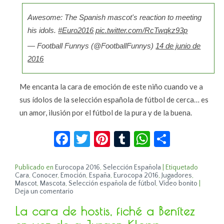
Awesome: The Spanish mascot's reaction to meeting
his idols.
#Euro2016
pic.twitter.com/RcTwqkz93p
— Football Funnys (@FootballFunnys)
14 de junio de
2016
Me encanta la cara de emoción de este niño cuando ve a
sus ídolos de la selección española de fútbol de cerca… es
un amor, ilusión por el fútbol de la pura y de la buena.
Facebook
Twitter
Pinterest
Tumblr
WhatsApp
Compar
Publicado en
Eurocopa 2016
,
Selección Española
|
Etiquetado
Cara
,
Conocer
,
Emoción
,
España
,
Eurocopa 2016
,
Jugadores
,
Mascot
,
Mascota
,
Selección española de fútbol
,
Vídeo bonito
|
Deja un comentario
La cara de hostis, fiché a Benítez