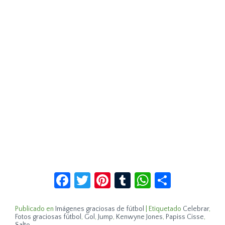
Facebook
Twitter
Pinterest
Tumblr
WhatsApp
Compar
Publicado en
Imágenes graciosas de fútbol
|
Etiquetado
Celebrar
,
Fotos graciosas fútbol
,
Gol
,
Jump
,
Kenwyne Jones
,
Papiss Cisse
,
Salto