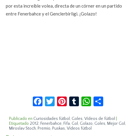
por esta increíble volea, directa de un córner en un partido
entre Fenerbahce y el Genclerbirligi. ¡Golazo!
Facebook
Twitter
Pinterest
Tumblr
WhatsApp
Compar
Publicado en
Curiosidades fútbol
,
Goles
,
Vídeos de fútbol
|
Etiquetado
2012
,
Fenerbahce
,
Fifa
,
Gol
,
Golazo
,
Goles
,
Mejor Gol
,
Miroslav Stoch
,
Premio
,
Puskas
,
Vídeos fútbol