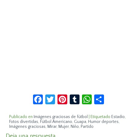
Facebook
Twitter
Pinterest
Tumblr
WhatsApp
Compar
Publicado en
Imágenes graciosas de fútbol
|
Etiquetado
Estadio
,
Fotos divertidas
,
Fútbol Americano
,
Guapa
,
Humor deportes
,
Imágenes graciosas
,
Mirar
,
Mujer
,
Niño
,
Partido
Deja una respuesta