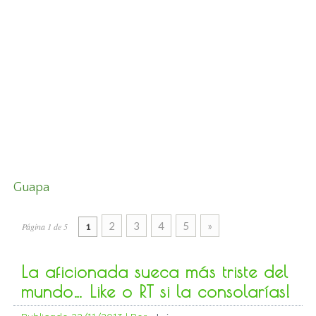
Guapa
2
3
4
5
»
Página 1 de 5
1
La aficionada sueca más triste del
mundo… Like o RT si la consolarías!