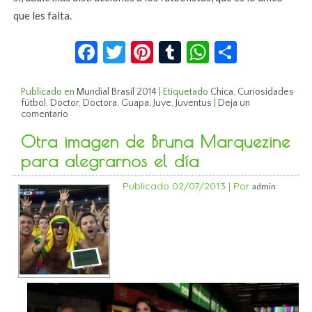
que les falta.
Facebook
Twitter
Pinterest
Tumblr
WhatsApp
Compar
Publicado en
Mundial Brasil 2014
|
Etiquetado
Chica
,
Curiosidades
fútbol
,
Doctor
,
Doctora
,
Guapa
,
Juve
,
Juventus
|
Deja un
comentario
Otra imagen de Bruna Marquezine
para alegrarnos el día
Publicado
02/07/2013
|
Por
admin