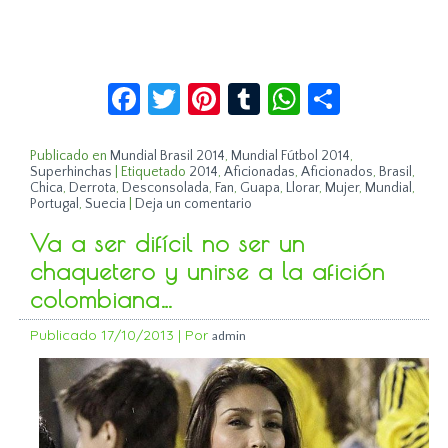
Facebook
Twitter
Pinterest
Tumblr
WhatsApp
Compar
Publicado en
Mundial Brasil 2014
,
Mundial Fútbol 2014
,
Superhinchas
|
Etiquetado
2014
,
Aficionadas
,
Aficionados
,
Brasil
,
Chica
,
Derrota
,
Desconsolada
,
Fan
,
Guapa
,
Llorar
,
Mujer
,
Mundial
,
Portugal
,
Suecia
|
Deja un comentario
Va a ser difícil no ser un
chaquetero y unirse a la afición
colombiana…
Publicado
17/10/2013
|
Por
admin