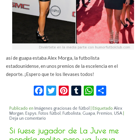
así de guapa estaba Alex Morga, la futbolista
estadounidense, en unos premios de la escelencia en el
deporte. ¡Espero que te los llevases todos!
Facebook
Twitter
Pinterest
Tumblr
WhatsApp
Compar
Publicado en
Imágenes graciosas de fútbol
|
Etiquetado
Alex
Morgan
,
Espys
,
Fotos fútbol
,
Futbolista
,
Guapa
,
Premios
,
USA
|
Deja un comentario
Si fuese jugador de La Juve me
pondría malito pero ya, ¡vaya