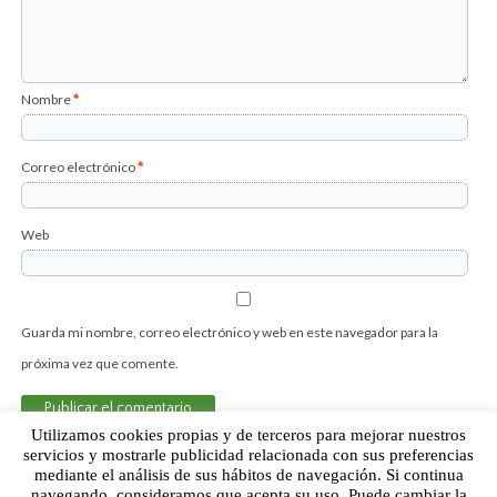
Nombre
*
Correo electrónico
*
Web
Guarda mi nombre, correo electrónico y web en este navegador para la
próxima vez que comente.
Utilizamos cookies propias y de terceros para mejorar nuestros
servicios y mostrarle publicidad relacionada con sus preferencias
mediante el análisis de sus hábitos de navegación. Si continua
Sobre Humor Fútbol Club | Aviso legal |
Contacto
navegando, consideramos que acepta su uso. Puede cambiar la