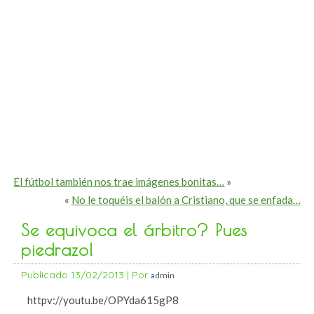
El fútbol también nos trae imágenes bonitas…
»
«
No le toquéis el balón a Cristiano, que se enfada…
Se equivoca el árbitro? Pues
piedrazo!
Publicado
13/02/2013
|
Por
admin
httpv://youtu.be/OPYda615gP8