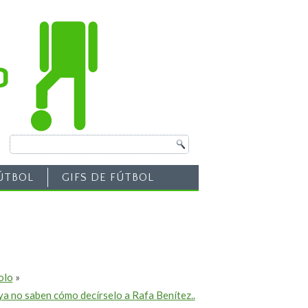
ÚTBOL
GIFS DE FÚTBOL
olo
»
ya no saben cómo decírselo a Rafa Benítez..