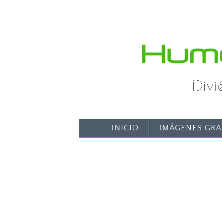
¡Div
INICIO
IMÁGENES GRA