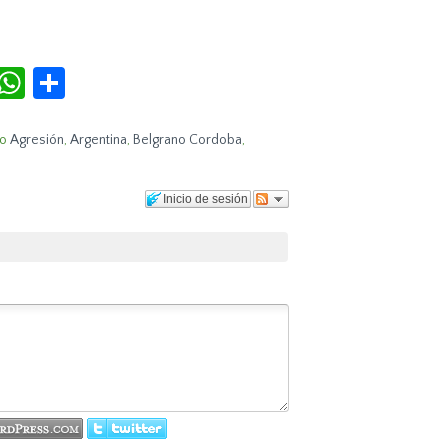
r
terest
Tumblr
WhatsApp
Compartir
o
Agresión
,
Argentina
,
Belgrano Cordoba
,
Inicio de sesión