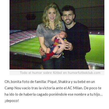
Oh, bonita foto de familia: Piqué, Shakira y su bebé en un
Camp Nou vacío tras la victoria ante el AC Milan. De poco te
ha ido lo de haberla cagado poniéndole ese nombre a tu hijo…
¡depoco!