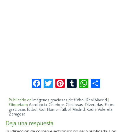
Facebook
Twitter
Pinterest
Tumblr
WhatsApp
Compar
Publicado en
Imágenes graciosas de fútbol
,
Real Madrid
|
Etiquetado
Acrobacia
,
Celebrar
,
Chistosas
,
Divertidas
,
Fotos
graciosas fútbol
,
Gol
,
Humor fútbol
,
Madrid
,
Rodri
,
Volereta
,
Zaragoza
Deja una respuesta
Tu dirección de correo electrónico no será publicada.
Los