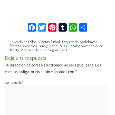
Facebook
Twitter
Pinterest
Tumblr
WhatsApp
Compar
Publicado en
Fallos
,
Viñetas fútbol
|
Etiquetado
Abdebayor
,
Efectos Especiales
,
Funny
,
Fútbol
,
Miss
,
Penalty
,
Soccer
,
Sound
effects
,
Vídeos Fails
,
Vídeos graciosos
Deja una respuesta
Tu dirección de correo electrónico no será publicada.
Los
campos obligatorios están marcados con
*
Comentario
*