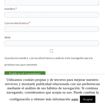
Nombre
*
Correo electrónico
*
Web
Guarda mi nombre, correo electrónico y web en este navegador para la
próxima vez que comente.
Utilizamos cookies propias y de terceros para mejorar nuestros
servicios y mostrarle publicidad relacionada con sus preferencias
mediante el análisis de sus hábitos de navegación. Si continua
Sobre Humor Fútbol Club | Aviso legal |
Contacto
navegando, consideramos que acepta su uso. Puede cambiar la
configuración u obtener más información
aquí
.
Aceptar
Humor Fútbol Club © 2015. Todos los derechos reservados