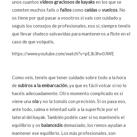
unos cuantos
vídeos graciosos de kayaks
en los que se
cometen muchos fails o
fallos
como
caídas
o
vuelcos
. No
os tiene por qué pasar a vosotros si vais con cuidado y
seguís los consejos de profesionales, eso sí, siempre tenéis
que llevar chaleco salvavidas para manteneros a flote en el
caso de que volquéis.
https://www.youtube.com/watch?v=pEJb3hv0JWE
Como veis, tenéis que tener cuidado sobre todo a la hora
de
subiros a la embarcación
, ya que es fácil volcar si no lo
hacéis adecuadamente. Otro momento complicado es si
viene una
ola
y no la tomáis con precisión. Si os pasa eso,
ante todo, calma e intentad salir a la superficie por el
lateral del kayak. También podéis caer si no mantenéis el
equilibrio y os
balanceáis
demasiado, los remos ayudan a
mantener ese equilibrio. Los más profesionales, son