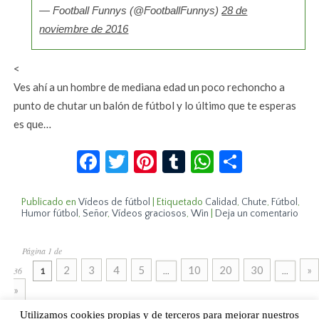
— Football Funnys (@FootballFunnys)
28 de
noviembre de 2016
<
Ves ahí a un hombre de mediana edad un poco rechoncho a
punto de chutar un balón de fútbol y lo último que te esperas
es que…
Facebook
Twitter
Pinterest
Tumblr
WhatsApp
Compar
Publicado en
Vídeos de fútbol
|
Etiquetado
Calidad
,
Chute
,
Fútbol
,
Humor fútbol
,
Señor
,
Vídeos graciosos
,
Win
|
Deja un comentario
Página 1 de
2
3
4
5
10
20
30
»
36
1
...
...
»
Utilizamos cookies propias y de terceros para mejorar nuestros