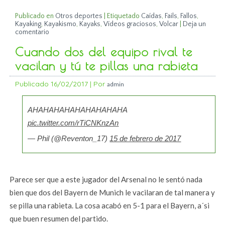
Publicado en
Otros deportes
|
Etiquetado
Caídas
,
Fails
,
Fallos
,
Kayaking
,
Kayakismo
,
Kayaks
,
Vídeos graciosos
,
Volcar
|
Deja un
comentario
Cuando dos del equipo rival te
vacilan y tú te pillas una rabieta
Publicado
16/02/2017
|
Por
admin
AHAHAHAHAHAHAHAHAHA
pic.twitter.com/rTiCNKnzAn
— Phil (@Reventon_17)
15 de febrero de 2017
Parece ser que a este jugador del Arsenal no le sentó nada
bien que dos del Bayern de Munich le vacilaran de tal manera y
se pilla una rabieta. La cosa acabó en 5-1 para el Bayern, a´si
que buen resumen del partido.