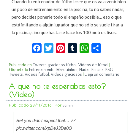
Cuando tu entrenador de fútbol cree que os va a venir bien
un poco de entrenamiento en la piscina, tú no sabes nadar,
pero decides ponerle todo el empeño posible… eso o que
está imitando a algún jugador que no sólo se suele tirar a
la piscina, sino que hasta se hace los 100 metros lisos.
Facebook
Twitter
Pinterest
Tumblr
WhatsApp
Compar
Publicado en
Tweets graciosos fútbol
,
Vídeos de fútbol
|
Etiquetado
Entrenamiento
,
Marquinhos
,
Nadar
,
Piscina
,
PSG
,
Tweets
,
Vídeos fútbol
,
Vídeos graciosos
|
Deja un comentario
A que no te esperabas esto?
(Vídeo)
Publicado
28/11/2016
|
Por
admin
Bet you didn't expect that… ??
pic.twitter.com/xpDeJ3Da0O