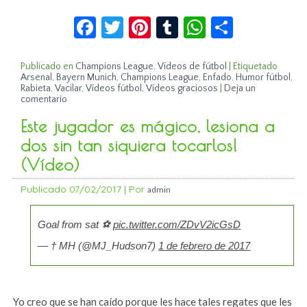
Facebook
Twitter
Pinterest
Tumblr
WhatsApp
Compar
Publicado en
Champions League
,
Vídeos de fútbol
|
Etiquetado
Arsenal
,
Bayern Munich
,
Champions League
,
Enfado
,
Humor fútbol
,
Rabieta
,
Vacilar
,
Vídeos fútbol
,
Vídeos graciosos
|
Deja un
comentario
Este jugador es mágico, lesiona a
dos sin tan siquiera tocarlos!
(Vídeo)
Publicado
07/02/2017
|
Por
admin
Goal from sat ⚽️
pic.twitter.com/ZDvV2icGsD
— † MH (@MJ_Hudson7)
1 de febrero de 2017
Yo creo que se han caído porque les hace tales regates que les