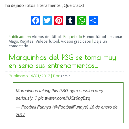
ha dejado rotos, literalmente. ¡Qué crack!
Facebook
Twitter
Pinterest
Tumblr
WhatsApp
Compar
Publicado en
Vídeos de fútbol
|
Etiquetado
Humor fútbol
,
Lesionar
,
Mago
,
Regates
,
Vídeos fútbol
,
Vídeos graciosos
|
Deja un
comentario
Marquinhos del PSG se toma muy
en serio sus entrenamientos…
Publicado
16/01/2017
|
Por
admin
Marquinhos taking this PSG gym session very
seriously. ?
pic.twitter.com/hJ5z6ngBzq
— Football Funnys (@FootballFunnys)
16 de enero de
2017