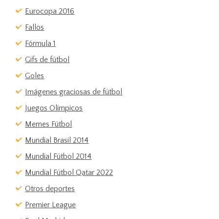
Eurocopa 2016
Fallos
Fórmula 1
Gifs de fútbol
Goles
Imágenes graciosas de fútbol
Juegos Olímpicos
Memes Fútbol
Mundial Brasil 2014
Mundial Fútbol 2014
Mundial Fútbol Qatar 2022
Otros deportes
Premier League