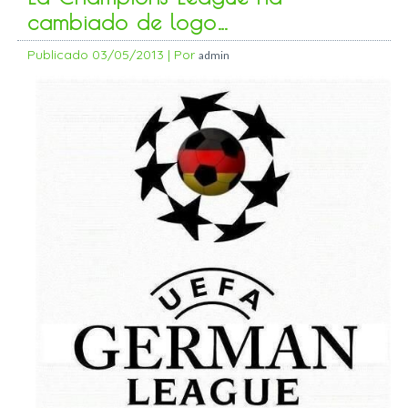
cambiado de logo…
Publicado
03/05/2013
|
Por
admin