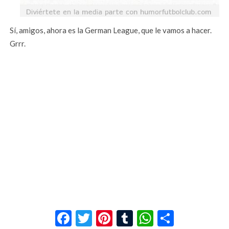
Sí, amigos, ahora es la German League, que le vamos a hacer.
Grrr.
Facebook
Twitter
Pinterest
Tumblr
WhatsApp
Compar