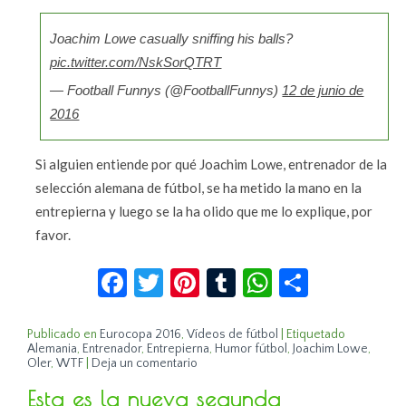
Joachim Lowe casually sniffing his balls?
pic.twitter.com/NskSorQTRT
— Football Funnys (@FootballFunnys)
12 de junio de
2016
Si alguien entiende por qué Joachim Lowe, entrenador de la
selección alemana de fútbol, se ha metido la mano en la
entrepierna y luego se la ha olido que me lo explique, por
favor.
Facebook
Twitter
Pinterest
Tumblr
WhatsApp
Compar
Publicado en
Eurocopa 2016
,
Vídeos de fútbol
|
Etiquetado
Alemania
,
Entrenador
,
Entrepierna
,
Humor fútbol
,
Joachim Lowe
,
Oler
,
WTF
|
Deja un comentario
Esta es la nueva segunda