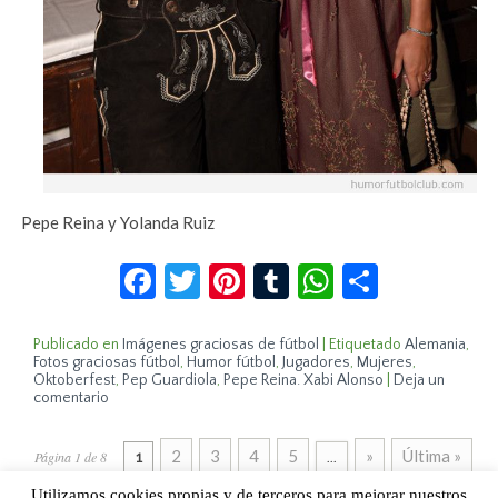
Pepe Reina y Yolanda Ruiz
Facebook
Twitter
Pinterest
Tumblr
WhatsApp
Compar
Publicado en
Imágenes graciosas de fútbol
|
Etiquetado
Alemania
,
Fotos graciosas fútbol
,
Humor fútbol
,
Jugadores
,
Mujeres
,
Oktoberfest
,
Pep Guardiola
,
Pepe Reina. Xabi Alonso
|
Deja un
comentario
2
3
4
5
»
Última »
Página 1 de 8
1
...
Utilizamos cookies propias y de terceros para mejorar nuestros