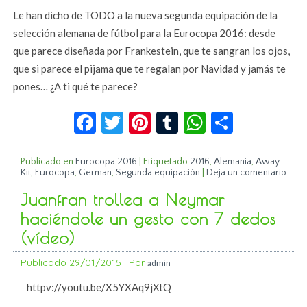
Le han dicho de TODO a la nueva segunda equipación de la
selección alemana de fútbol para la Eurocopa 2016: desde
que parece diseñada por Frankestein, que te sangran los ojos,
que si parece el pijama que te regalan por Navidad y jamás te
pones… ¿A ti qué te parece?
Facebook
Twitter
Pinterest
Tumblr
WhatsApp
Compar
Publicado en
Eurocopa 2016
|
Etiquetado
2016
,
Alemania
,
Away
Kit
,
Eurocopa
,
German
,
Segunda equipación
|
Deja un comentario
Juanfran trollea a Neymar
haciéndole un gesto con 7 dedos
(vídeo)
Publicado
29/01/2015
|
Por
admin
httpv://youtu.be/X5YXAq9jXtQ