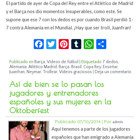
El partido de ayer de Copa del Rey entre el Atlético de Madrid
y el Barça nos dio momentos insuperables, como este. Se
supone que ese 7 con los dedos es por cuando Brasil perdió 1-
7 contra Alemania en el Mundial. ¡Hay que ser troll, Juanfran!
Facebook
Twitter
Pinterest
Tumblr
WhatsApp
Compar
Publicado en
Barça
,
Vídeos de fútbol
|
Etiquetado
7 dedos
,
Alemania
,
Atlético Madrid
,
Barça
,
Brasil
,
Copa Rey
,
Enseñar
,
Juanfran
,
Neymar
,
Trollear
,
Vídeos graciosos
|
Deja un comentario
Así de bien se lo pasan los
jugadores y entrenadores
españoles y sus mujeres en la
Oktoberfest
Publicado
07/10/2014
|
Por
admin
Aquí tenemos a parte de los jugadores
españoles que han emigrado a Alemania