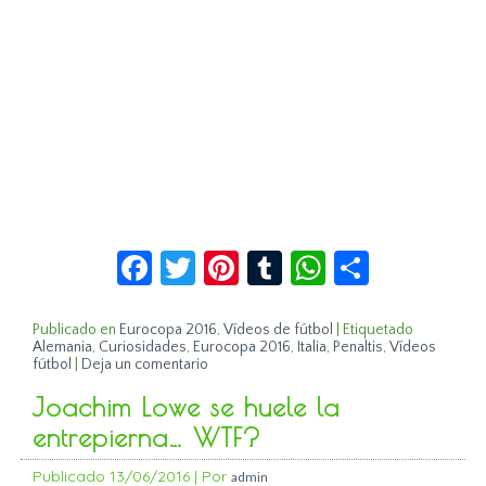
Facebook
Twitter
Pinterest
Tumblr
WhatsApp
Compar
Publicado en
Eurocopa 2016
,
Vídeos de fútbol
|
Etiquetado
Alemania
,
Curiosidades
,
Eurocopa 2016
,
Italia
,
Penaltis
,
Vídeos
fútbol
|
Deja un comentario
Joachim Lowe se huele la
entrepierna… WTF?
Publicado
13/06/2016
|
Por
admin