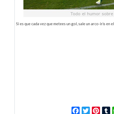
Si es que cada vez que metees un gol, sale un arco-iris en el
Facebook
Twitte
Pin