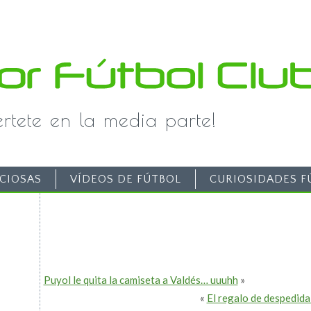
iértete en la media parte!
CIOSAS
VÍDEOS DE FÚTBOL
CURIOSIDADES F
Puyol le quita la camiseta a Valdés… uuuhh
»
«
El regalo de despedida