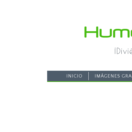
¡Div
INICIO
IMÁGENES GRA