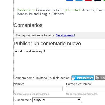
Publicado en
Curiosidades fútbol
|
Etiquetado
Arco iris
,
Camp
bonitas
,
Ireland
,
League
,
Rainbow
Comentarios
No hay comentarios todavía.
Sé el primero!
Publicar un comentario nuevo
Comenta como "invitado", o inicia sesión:
Nombre
Correo electrónico
Aparece junto a tus comentarios.
No se muestra públicamente.
Suscribirse a