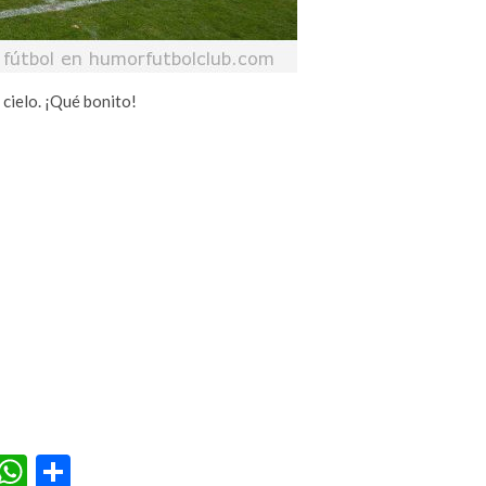
 cielo. ¡Qué bonito!
r
terest
Tumblr
WhatsApp
Compartir