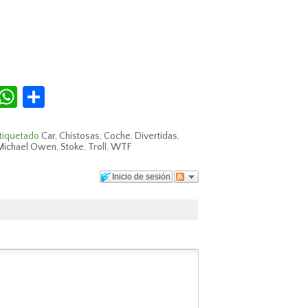
r
terest
Tumblr
WhatsApp
Compartir
tiquetado
Car
,
Chistosas
,
Coche
,
Divertidas
,
Michael Owen
,
Stoke
,
Troll
,
WTF
Inicio de sesión