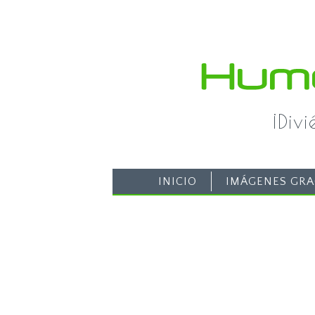
¡Div
INICIO
IMÁGENES GRA