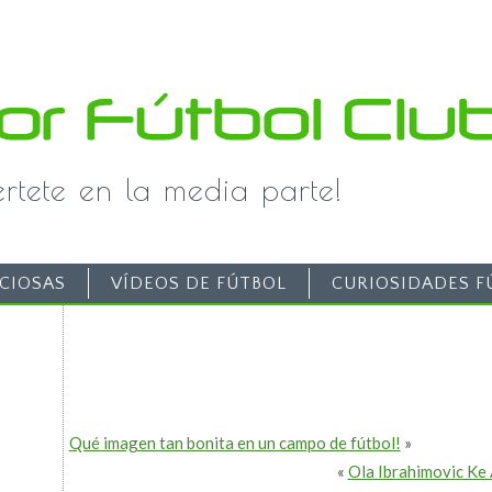
iértete en la media parte!
CIOSAS
VÍDEOS DE FÚTBOL
CURIOSIDADES F
Qué imagen tan bonita en un campo de fútbol!
»
«
Ola Ibrahimovic Ke 