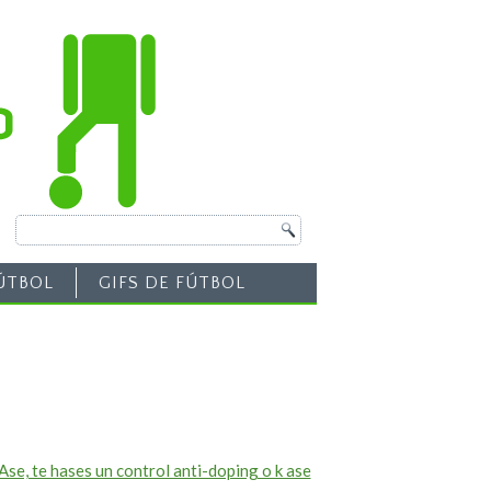
ÚTBOL
GIFS DE FÚTBOL
Ase, te hases un control anti-doping o k ase