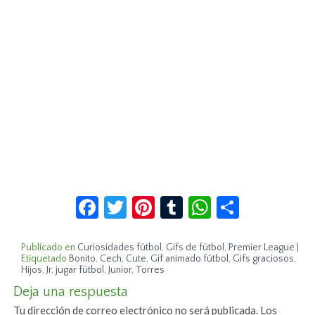
Facebook
Twitter
Pinterest
Tumblr
WhatsApp
Compar
Publicado en
Curiosidades fútbol
,
Gifs de fútbol
,
Premier League
|
Etiquetado
Bonito
,
Cech
,
Cute
,
Gif animado fútbol
,
Gifs graciosos
,
Hijos
,
Jr
,
jugar fútbol
,
Junior
,
Torres
Deja una respuesta
Tu dirección de correo electrónico no será publicada.
Los