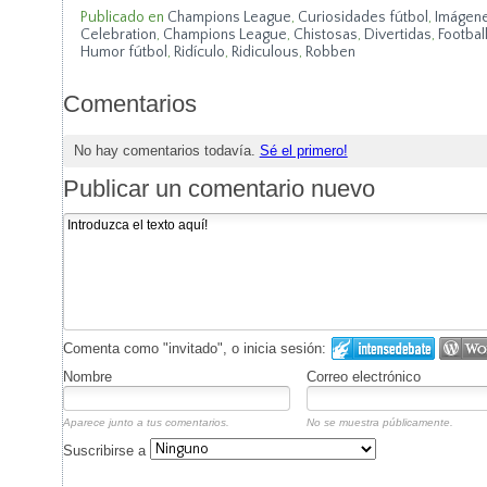
Publicado en
Champions League
,
Curiosidades fútbol
,
Imágene
Celebration
,
Champions League
,
Chistosas
,
Divertidas
,
Footbal
Humor fútbol
,
Ridículo
,
Ridiculous
,
Robben
Comentarios
No hay comentarios todavía.
Sé el primero!
Publicar un comentario nuevo
Comenta como "invitado", o inicia sesión:
Nombre
Correo electrónico
Aparece junto a tus comentarios.
No se muestra públicamente.
Suscribirse a