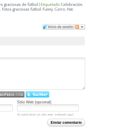
s graciosas de fútbol
|
Etiquetado
Celebración
,
l
,
Fotos graciosas fútbol
,
Funny
,
Gorro
,
Hat
,
Inicio de sesión
Sitio Web (opcional)
Si usted tiene un sitio web, enlázalo aquí.
Enviar comentario