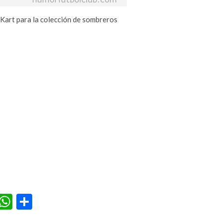
 Kart para la colección de sombreros
r
terest
Tumblr
WhatsApp
Compartir