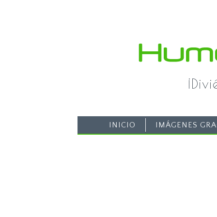
¡Div
INICIO
IMÁGENES GRA