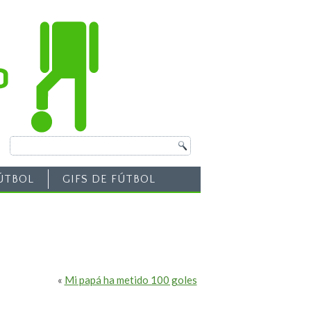
ÚTBOL
GIFS DE FÚTBOL
«
Mi papá ha metido 100 goles