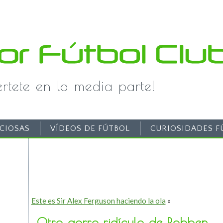
iértete en la media parte!
CIOSAS
VÍDEOS DE FÚTBOL
CURIOSIDADES F
Este es Sir Alex Ferguson haciendo la ola
»
Otro gorro ridículo de Robben