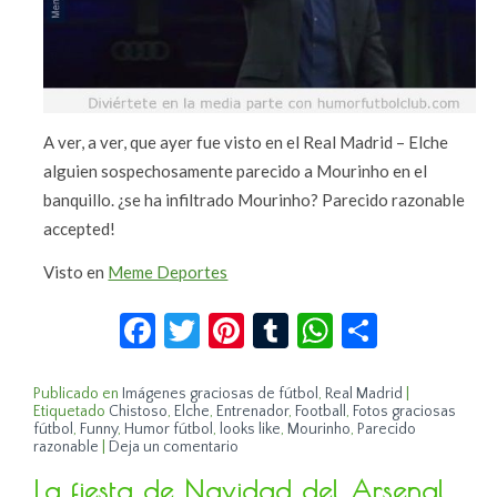
A ver, a ver, que ayer fue visto en el Real Madrid – Elche
alguien sospechosamente parecido a Mourinho en el
banquillo. ¿se ha infiltrado Mourinho? Parecido razonable
accepted!
Visto en
Meme Deportes
Facebook
Twitter
Pinterest
Tumblr
WhatsApp
Compar
Publicado en
Imágenes graciosas de fútbol
,
Real Madrid
|
Etiquetado
Chistoso
,
Elche
,
Entrenador
,
Football
,
Fotos graciosas
fútbol
,
Funny
,
Humor fútbol
,
looks like
,
Mourinho
,
Parecido
razonable
|
Deja un comentario
La fiesta de Navidad del Arsenal