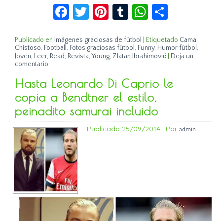
Facebook
Twitter
Pinterest
Tumblr
WhatsApp
Compar
Publicado en
Imágenes graciosas de fútbol
|
Etiquetado
Cama
,
Chistoso
,
Football
,
Fotos graciosas fútbol
,
Funny
,
Humor fútbol
,
Joven
,
Leer
,
Read
,
Revista
,
Young
,
Zlatan Ibrahimović
|
Deja un
comentario
Hasta Leonardo Di Caprio le
copia a Bendtner el estilo,
peinadito samurai incluido
Publicado
25/09/2014
|
Por
admin