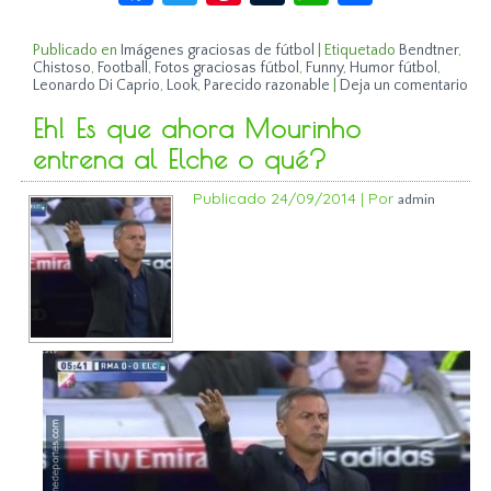
Publicado en
Imágenes graciosas de fútbol
|
Etiquetado
Bendtner
,
Chistoso
,
Football
,
Fotos graciosas fútbol
,
Funny
,
Humor fútbol
,
Leonardo Di Caprio
,
Look
,
Parecido razonable
|
Deja un comentario
Eh! Es que ahora Mourinho
entrena al Elche o qué?
Publicado
24/09/2014
|
Por
admin