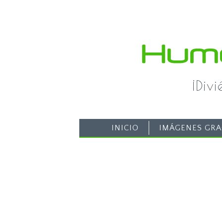
¡Div
INICIO
IMÁGENES GRA