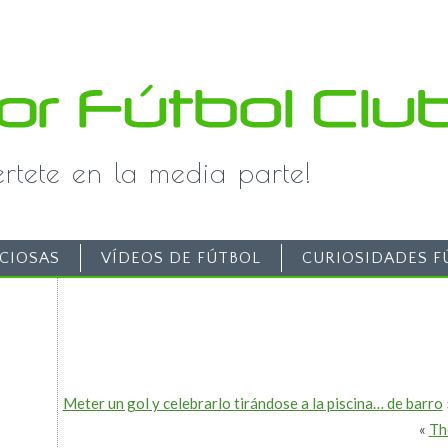
iértete en la media parte!
CIOSAS
VÍDEOS DE FÚTBOL
CURIOSIDADES F
Meter un gol y celebrarlo tirándose a la piscina… de barro
«
Th