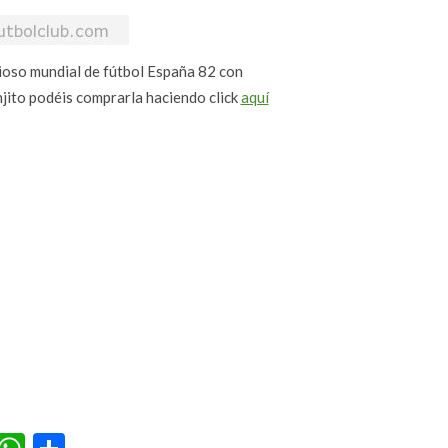
ioso mundial de fútbol España 82 con
njito podéis comprarla haciendo click
aquí
r
terest
Tumblr
WhatsApp
Compartir