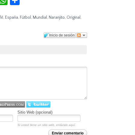
fé
,
España
,
Fútbol
,
Mundial
,
Naranjito
,
Original
,
Inicio de sesión
Sitio Web (opcional)
Si usted tiene un sitio web, enlázalo aquí.
Enviar comentario