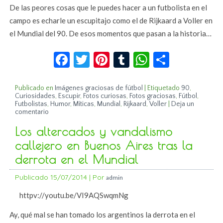
De las peores cosas que le puedes hacer a un futbolista en el
campo es echarle un escupitajo como el de Rijkaard a Voller en
el Mundial del 90. De esos momentos que pasan a la historia…
Facebook
Twitter
Pinterest
Tumblr
WhatsApp
Compar
Publicado en
Imágenes graciosas de fútbol
|
Etiquetado
90
,
Curiosidades
,
Escupir
,
Fotos curiosas
,
Fotos graciosas
,
Fútbol
,
Futbolistas
,
Humor
,
Míticas
,
Mundial
,
Rijkaard
,
Voller
|
Deja un
comentario
Los altercados y vandalismo
callejero en Buenos Aires tras la
derrota en el Mundial
Publicado
15/07/2014
|
Por
admin
httpv://youtu.be/VI9AQSwqmNg
Ay, qué mal se han tomado los argentinos la derrota en el