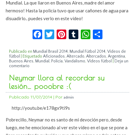
Mundial. La que liaron en Buenos Aires, madre del amor
hermoso! Hasta la policía tuvo que usar cañones de agua para
disuadirlo.. puedes verlo en este vídeo!
Facebook
Twitter
Pinterest
Tumblr
WhatsApp
Compar
Publicado en
Mundial Brasil 2014
,
Mundial Fútbol 2014
,
Vídeos de
fútbol
|
Etiquetado
Aficionados
,
Altercado
,
Altercados
,
Argentina
,
Buenos Aires
,
Mundial
,
Policía
,
Vandalismo
,
Vídeos fútbol
|
Deja un
comentario
Neymar llora al recordar su
lesión… pooobre :(
Publicado
11/07/2014
|
Por
admin
http://youtu.be/e178gx9ti9s
Pobrecillo, Neymar no es santo de mi devoción pero, desde
luego, me he emocionado al ver este vídeo en el que se pone a