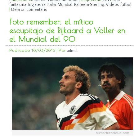
fantasma
,
Inglaterra
,
Italia
,
Mundial
,
Raheem Sterling
,
Vídeos fútbol
|
Deja un comentario
Foto remember: el mítico
escupitajo de Rijkaard a Voller en
el Mundial del 90
Publicado
10/03/2015
|
Por
admin