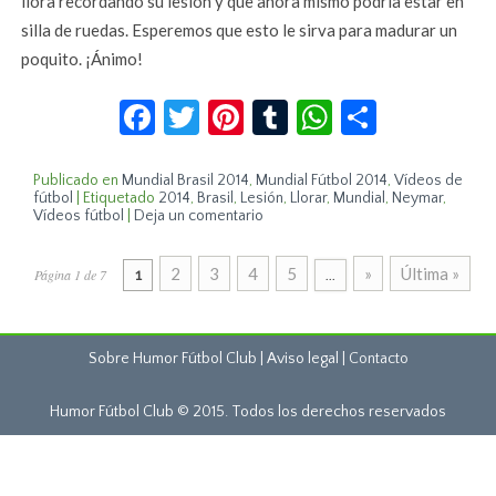
llora recordando su lesión y que ahora mismo podría estar en
silla de ruedas. Esperemos que esto le sirva para madurar un
poquito. ¡Ánimo!
Facebook
Twitter
Pinterest
Tumblr
WhatsApp
Compar
Publicado en
Mundial Brasil 2014
,
Mundial Fútbol 2014
,
Vídeos de
fútbol
|
Etiquetado
2014
,
Brasil
,
Lesión
,
Llorar
,
Mundial
,
Neymar
,
Vídeos fútbol
|
Deja un comentario
2
3
4
5
»
Última »
Página 1 de 7
1
...
Sobre Humor Fútbol Club | Aviso legal |
Contacto
Humor Fútbol Club © 2015. Todos los derechos reservados