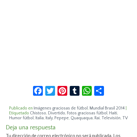
Facebook
Twitter
Pinterest
Tumblr
WhatsApp
Compar
Publicado en
Imágenes graciosas de fútbol
,
Mundial Brasil 2014
|
Etiquetado
Chistoso
,
Divertido
,
Fotos graciosas fútbol
,
Haiti
,
Humor fútbol
,
Italia
,
Italy
,
Pepepe
,
Quaquaqua
,
Rai
,
Televisión
,
TV
Deja una respuesta
Tu dirección de correo electrónico no será publicada.
Los