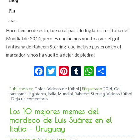
Hace tiempo de esto, fue en el partido Inglaterra – Italia del
Mundial de 2014, pero es que hemos vuelto a ver el gol
fantasma de Raheem Sterling, que incluso pusieron en el
marcador, y nos ha vuelto a dejar de piedra!
Facebook
Twitter
Pinterest
Tumblr
WhatsApp
Compar
Publicado en
Goles
,
Vídeos de fútbol
|
Etiquetado
2014
,
Gol
fantasma
,
Inglaterra
,
Italia
,
Mundial
,
Raheem Sterling
,
Vídeos fútbol
|
Deja un comentario
Los 10 mejores memes del
mordisco de Luis Suárez en el
Italia – Uruguay
Publicado
25/06/2014
|
Por