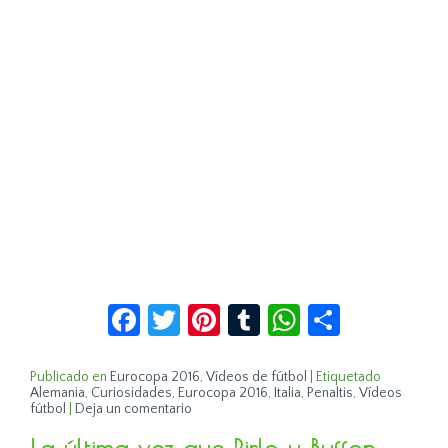
Facebook
Twitter
Pinterest
Tumblr
WhatsApp
Compar
Publicado en
Eurocopa 2016
,
Vídeos de fútbol
|
Etiquetado
Alemania
,
Curiosidades
,
Eurocopa 2016
,
Italia
,
Penaltis
,
Vídeos
fútbol
|
Deja un comentario