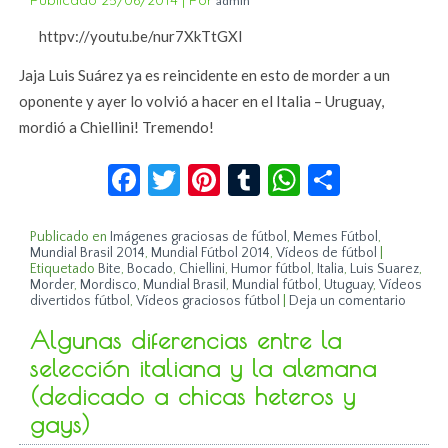
admin
httpv://youtu.be/nur7XkTtGXI
Jaja Luis Suárez ya es reincidente en esto de morder a un
oponente y ayer lo volvió a hacer en el Italia – Uruguay,
mordió a Chiellini! Tremendo!
Facebook
Twitter
Pinterest
Tumblr
WhatsApp
Compar
Publicado en
Imágenes graciosas de fútbol
,
Memes Fútbol
,
Mundial Brasil 2014
,
Mundial Fútbol 2014
,
Vídeos de fútbol
|
Etiquetado
Bite
,
Bocado
,
Chiellini
,
Humor fútbol
,
Italia
,
Luis Suarez
,
Morder
,
Mordisco
,
Mundial Brasil
,
Mundial fútbol
,
Utuguay
,
Vídeos
divertidos fútbol
,
Vídeos graciosos fútbol
|
Deja un comentario
Algunas diferencias entre la
selección italiana y la alemana
(dedicado a chicas heteros y
gays)