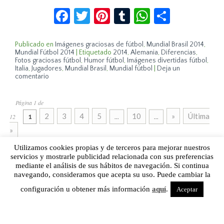
Facebook
Twitter
Pinterest
Tumblr
WhatsApp
Compar
Publicado en
Imágenes graciosas de fútbol
,
Mundial Brasil 2014
,
Mundial Fútbol 2014
|
Etiquetado
2014
,
Alemania
,
Diferencias
,
Fotos graciosas fútbol
,
Humor fútbol
,
Imágenes divertidas fútbol
,
Italia
,
Jugadores
,
Mundial Brasil
,
Mundial fútbol
|
Deja un
comentario
Página 1 de
2
3
4
5
10
»
Última
12
1
...
...
»
Utilizamos cookies propias y de terceros para mejorar nuestros
servicios y mostrarle publicidad relacionada con sus preferencias
mediante el análisis de sus hábitos de navegación. Si continua
Sobre Humor Fútbol Club | Aviso legal |
Contacto
navegando, consideramos que acepta su uso. Puede cambiar la
configuración u obtener más información
aquí
.
Aceptar
Humor Fútbol Club © 2015. Todos los derechos reservados