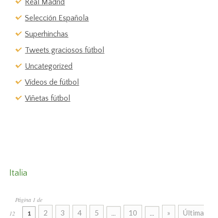
Real Madrid
Selección Española
Superhinchas
Tweets graciosos fútbol
Uncategorized
Vídeos de fútbol
Viñetas fútbol
Italia
Página 1 de
2
3
4
5
10
»
Última
12
1
...
...