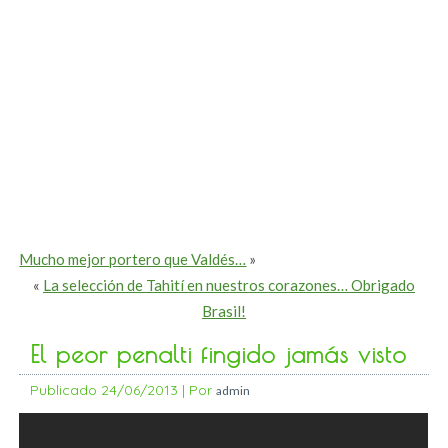
Mucho mejor portero que Valdés…
»
«
La selección de Tahití en nuestros corazones… Obrigado
Brasil!
El peor penalti fingido jamás visto
Publicado
24/06/2013
|
Por
admin