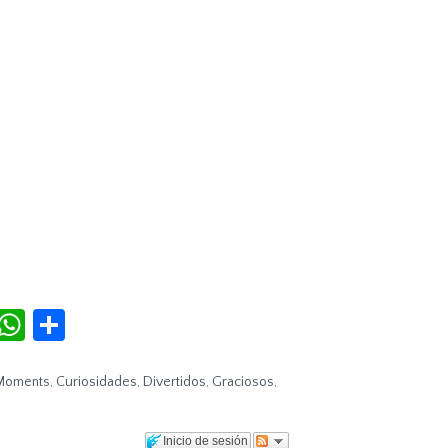
r
terest
Tumblr
WhatsApp
Compartir
Moments
,
Curiosidades
,
Divertidos
,
Graciosos
,
Inicio de sesión