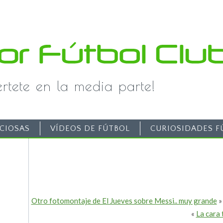
iértete en la media parte!
CIOSAS
VÍDEOS DE FÚTBOL
CURIOSIDADES F
Otro fotomontaje de El Jueves sobre Messi.. muy grande
»
«
La cara 