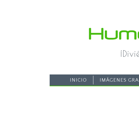
¡Div
INICIO
IMÁGENES GRA