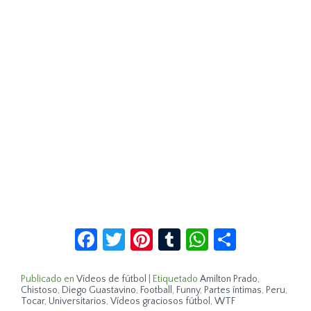
Facebook
Twitter
Pinterest
Tumblr
WhatsApp
Compar
Publicado en
Vídeos de fútbol
|
Etiquetado
Amilton Prado
,
Chistoso
,
Diego Guastavino
,
Football
,
Funny
,
Partes íntimas
,
Peru
,
Tocar
,
Universitarios
,
Vídeos graciosos fútbol
,
WTF