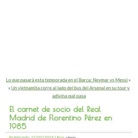
Lo que pasará esta temporada en el Barça: Neymar vs Messi
»
«
Un vietnamita corre al lado del bus del Arsenal en su tour y
adivina qué pasa
El carnet de socio del Real
Madrid de Florentino Pérez en
1985
Publicado
17/07/2013
|
Por
admin