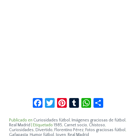
Facebook
Twitter
Pinterest
Tumblr
WhatsApp
Compar
Publicado en
Curiosidades fútbol
,
Imágenes graciosas de fútbol
,
Real Madrid
|
Etiquetado
1985
,
Carnet socio
,
Chistoso
,
Curiosidades
,
Divertido
,
Florentino Pérez
,
Fotos graciosas fútbol
,
Gafapasta
,
Humor fútbol
,
Joven
,
Real Madrid