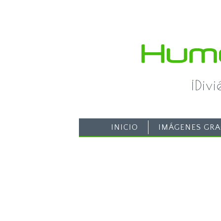
¡Div
INICIO
IMÁGENES GRA