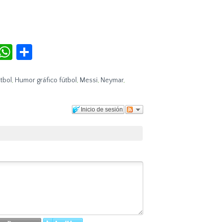
r
terest
Tumblr
WhatsApp
Compartir
tbol
,
Humor gráfico fútbol
,
Messi
,
Neymar
,
Inicio de sesión