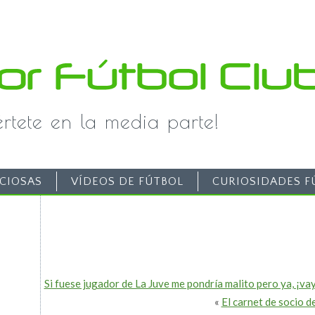
iértete en la media parte!
CIOSAS
VÍDEOS DE FÚTBOL
CURIOSIDADES F
Si fuese jugador de La Juve me pondría malito pero ya, ¡va
«
El carnet de socio 