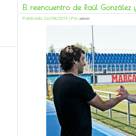
El reencuentro de Raúl González y
Publicado
22/08/2013
|
Por
admin