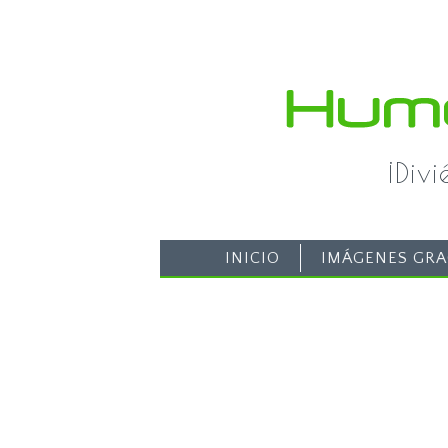
¡Div
INICIO
IMÁGENES GRA