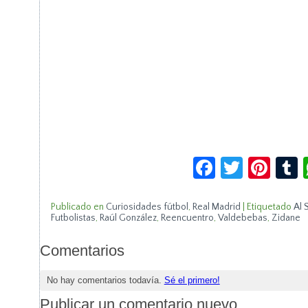
Facebook
Twitte
Pin
Publicado en
Curiosidades fútbol
,
Real Madrid
|
Etiquetado
Al 
Futbolistas
,
Raúl González
,
Reencuentro
,
Valdebebas
,
Zidane
Comentarios
No hay comentarios todavía.
Sé el primero!
Publicar un comentario nuevo