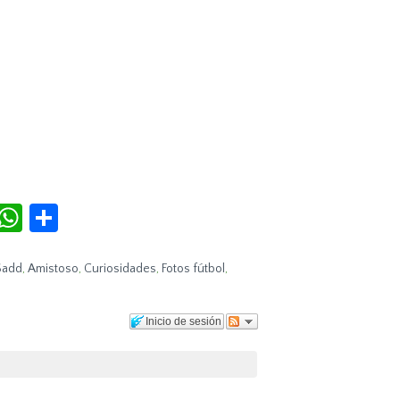
r
terest
Tumblr
WhatsApp
Compartir
Sadd
,
Amistoso
,
Curiosidades
,
Fotos fútbol
,
Inicio de sesión