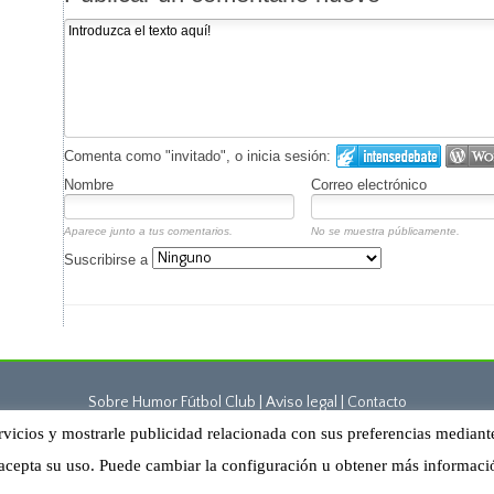
Comenta como "invitado", o inicia sesión:
Nombre
Correo electrónico
Aparece junto a tus comentarios.
No se muestra públicamente.
Suscribirse a
Sobre Humor Fútbol Club | Aviso legal |
Contacto
rvicios y mostrarle publicidad relacionada con sus preferencias mediant
Humor Fútbol Club © 2015. Todos los derechos reservados
acepta su uso. Puede cambiar la configuración u obtener más informac