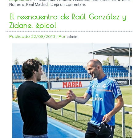
Número
,
Real Madrid
|
Deja un comentario
El reencuentro de Raúl González y
Zidane, épico!
Publicado
22/08/2013
|
Por
admin