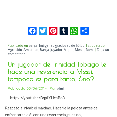
Facebook
Twitter
Pinterest
Tumblr
WhatsApp
Compar
Publicado en
Barça
,
Imágenes graciosas de fútbol
|
Etiquetado
Agresión
,
Amistoso
,
Barça
,
Jugador
,
Mapoi
,
Messi
,
Roma
|
Deja un
comentario
Un jugador de Trinidad Tobago le
hace una reverencia a Messi,
tampoco es para tanto, ¿no?
Publicado
05/06/2014
|
Por
admin
httpv://youtu.be/BqpLYHcbBe8
Respeto al rival: el máximo. Hacerle la pelota antes de
enfrentarse a él con una reverencia, pues no,