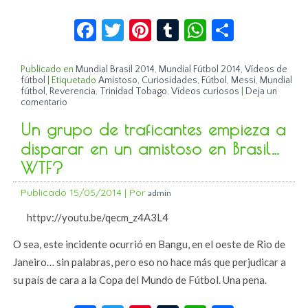
Facebook
Twitter
Pinterest
Tumblr
WhatsApp
Compar
Publicado en
Mundial Brasil 2014
,
Mundial Fútbol 2014
,
Vídeos de
fútbol
|
Etiquetado
Amistoso
,
Curiosidades
,
Fútbol
,
Messi
,
Mundial
fútbol
,
Reverencia
,
Trinidad Tobago
,
Vídeos curiosos
|
Deja un
comentario
Un grupo de traficantes empieza a
disparar en un amistoso en Brasil…
WTF?
Publicado
15/05/2014
|
Por
admin
httpv://youtu.be/qecm_z4A3L4
O sea, este incidente ocurrió en Bangu, en el oeste de Rio de
Janeiro… sin palabras, pero eso no hace más que perjudicar a
su país de cara a la Copa del Mundo de Fútbol. Una pena.