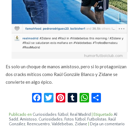
Es solo un choque de manos amistoso, pero si lo protagonizan
dos cracks míticos como Raúl Gonzále Blanco y Zidane se
convierte en algo épico.
Facebook
Twitter
Pinterest
Tumblr
WhatsApp
Compar
Publicado en
Curiosidades fútbol
,
Real Madrid
|
Etiquetado
Al
Sadd
,
Amistoso
,
Curiosidades
,
Fotos fútbol
,
Futbolistas
,
Raúl
González
,
Reencuentro
,
Valdebebas
,
Zidane
|
Deja un comentario