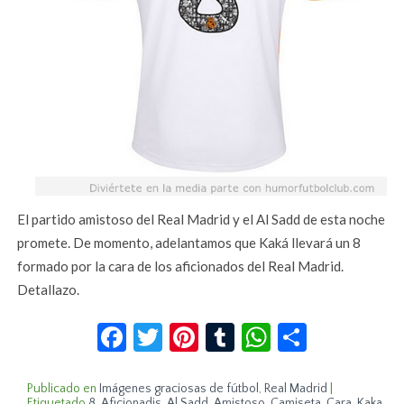
El partido amistoso del Real Madrid y el Al Sadd de esta noche
promete. De momento, adelantamos que Kaká llevará un 8
formado por la cara de los aficionados del Real Madrid.
Detallazo.
Facebook
Twitter
Pinterest
Tumblr
WhatsApp
Compar
Publicado en
Imágenes graciosas de fútbol
,
Real Madrid
|
Etiquetado
8
,
Aficionadis
,
Al Sadd
,
Amistoso
,
Camiseta
,
Cara
,
Kaka
,