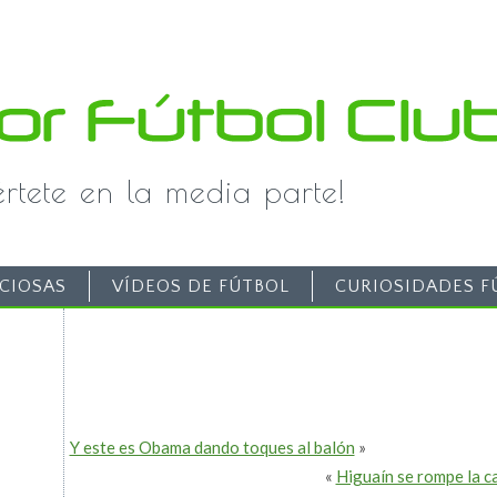
iértete en la media parte!
CIOSAS
VÍDEOS DE FÚTBOL
CURIOSIDADES F
Y este es Obama dando toques al balón
»
«
Higuaín se rompe la car