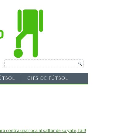
ÚTBOL
GIFS DE FÚTBOL
a contra una roca al saltar de su yate, fail!