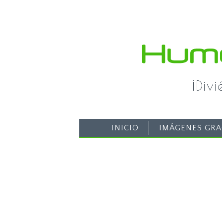
¡Div
INICIO
IMÁGENES GRA