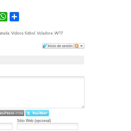
r
terest
Tumblr
WhatsApp
Compartir
atada
,
Vídeos fútbol
,
Voladora
,
WTF
Inicio de sesión
Sitio Web (opcional)