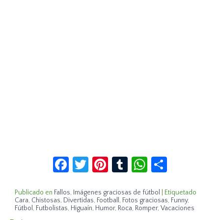
Facebook
Twitter
Pinterest
Tumblr
WhatsApp
Compar
Publicado en
Fallos
,
Imágenes graciosas de fútbol
|
Etiquetado
Cara
,
Chistosas
,
Divertidas
,
Football
,
Fotos graciosas
,
Funny
,
Fútbol
,
Futbolistas
,
Higuaín
,
Humor
,
Roca
,
Romper
,
Vacaciones